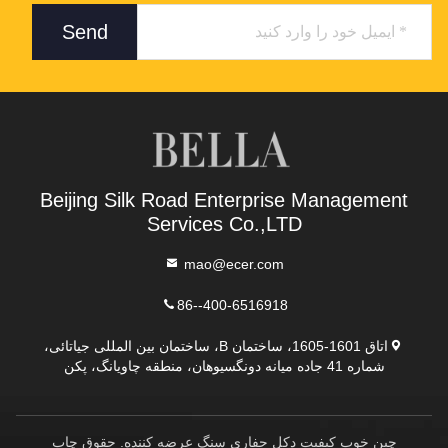
Send
Beijing Silk Road Enterprise Management
Services Co.,LTD
mao@ecer.com
86--400-6516918
اتاق 1601-1605، ساختمان B، ساختمان بین المللی جیاتائی،
شماره 41 جاده میانه دونگسیوهان، منطقه چاویانگ، پکن
چین خوب کیفیت دکل حفاری سنگ عرضه کننده. حقوق چاپ