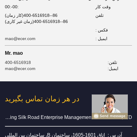
وقت کار
:00-:00
تلفن
86--400-6516918(کار زمان)
86--400-6516918(زمان غیر کاری)
فکس :
ایمیل :
mao@ecer.com
Mr. mao
تلفن:
400-6516918
ایمیل:
mao@ecer.com
در هر زمان تماس بگیرید
Beijing Silk Road Enterprise Management Services Co.,LTD
آدرس :
اتاق 1601-1605، ساختمان B، ساختمان بین المللی