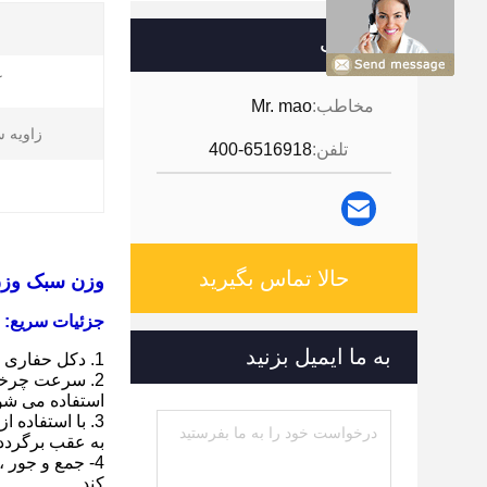
مخاطب
ک
مخاطب:
Mr. mao
زاویه س
تلفن:
400-6516918
حالا تماس بگیرید
وزن سبک وزن ه
جزئیات سریع:
به ما ایمیل بزنید
1. دکل حفاری GYQ-200A ، محصول بهبود یافته بر اساس دکل حفاری GYQ-200.
2. سرعت چرخش
استفاده می شو
3. با استفاده 
به عقب برگردد.
4- جمع و جور 
کند.