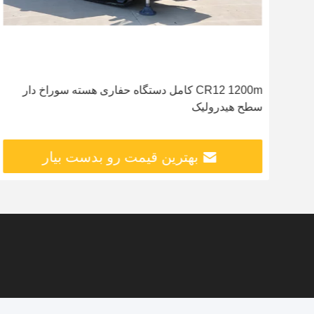
H
CR12 1200m کامل دستگاه حفاری هسته سوراخ دار
سطح هیدرولیک
بهترین قیمت رو بدست بیار