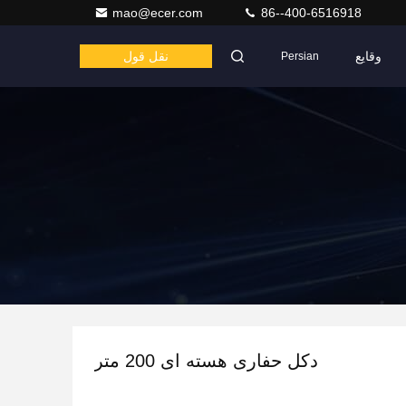
mao@ecer.com
86--400-6516918
وقایع
نقل قول
Persian
دکل حفاری هسته ای 200 متر