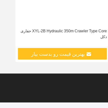
XYL-2B Hydraulic 350m Crawler Type Core حفاری
ماشی
دکل
بهترین قیمت رو بدست بیار