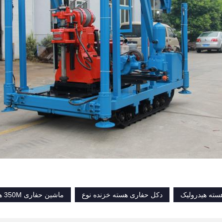
سته هیدرولیک
دکل حفاری هسته خزنده نوع
ماشین حفاری 350M هسته