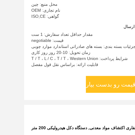
محل منبع: چین
نام تجاری: OEM
گواهی: ISO,CE
ارسال
مقدار حداقل تعداد سفارش: 1 ست
قیمت: negotiable
زئیات بسته بندی: بسته های صادراتی استاندارد موارد چوبی
زمان تحویل: 10-20 روز روز کاری
شرایط پرداخت: T / T ، L / C ، T / T ، Western Union
قابلیت ارائه: براساس نقل قول مفصل
قیمت رو بدست بیار
اری اکتشاف مواد معدنی
,
دستگاه دکل هیدرولیکی 200 متر