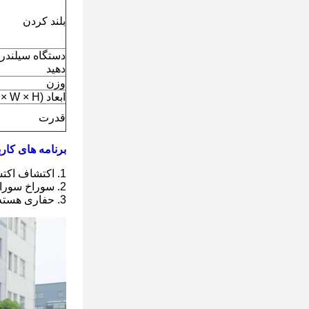
بلند کردن
دستگاه سیلندر
دهید
وزن
ابعاد (L × W × H)
قدرت
برنامه های کار
1. اکتشاف اکتشاف.
2. سوراخ سوراخ انفجار.
3. حفاری هسته ای و بازرسی سوراخ بتن و غیره.