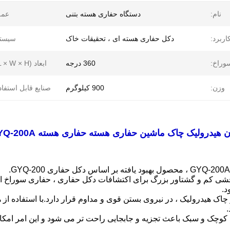
نام:
دستگاه حفاری هسته بتنی
عمق
اربرد:
دکل حفاری هسته ای ، تحقیقات خاک
سیستم
وراخ:
360 درجه
ابعاد (L × W × H):
وزن:
900 کیلوگرم
صنایع قابل استفاد
یدرولیک چاک ماشین حفاری هسته حفاری هسته GYQ-200A
ی کم و گشتاور بزرگ برای اکتشافات دکل حفاری ، حفاری سوراخ انف
د.
از چاک هیدرولیک ، در نیروی بستن قوی و مداوم قرار دارد.با استفاده از
، کوچک و سبک باعث تجزیه و جابجایی راحت تر می شود و این امر امک