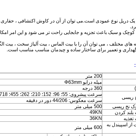
. GYQ-200A یک دریل نوع عمودی است.می توان از آن در کاوش اکتشافی ، حف
د.
، کوچک و سبک باعث تجزیه و جابجایی راحت تر می شود و این امر امک
200 متر
میله درایو Φ63mm
360 درجه
سرعت پیشروی: 55؛ 96؛ 152؛ 210؛ 262؛ 455؛ 718؛ 990rpm
 ریسی
سرعت معکوس: 44/206 دور در دقیقه
ک نخ ریسی
500 میلی متر
49KN
بلند کردن
36KN
تغذیه
از اسپیندل به
600 میلی متر