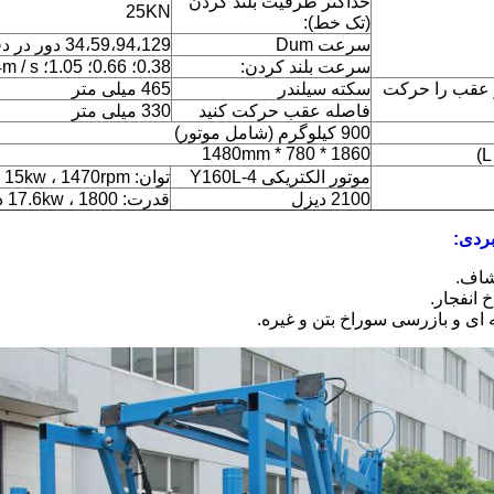
حداکثر ظرفیت بلند کردن
25KN
(تک خط):
سرعت Dum
34،59،94،129 دور در دقیقه
سرعت بلند کردن:
0.38؛ 0.66؛ 1.05؛ 1.44m / s
 عقب را حرکت
سكته سيلندر
465 میلی متر
فاصله عقب حرکت کنید
330 میلی متر
900 کیلوگرم (شامل موتور)
1860 * 780 * 1480mm
موتور الکتریکی Y160L-4
توان: 15kw ، 1470rpm
2100 دیزل
قدرت: 17.6kw ، 1800 دور در دقیقه
بردی: