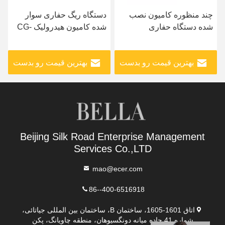
چند منظوره کامیون نصب
دستگاه ریگ حفاری سوار
شده دستگاه حفاری
شده کامیون هیدرولیک CG-
هیدرولیک حفاری
150 150m
بهترین قیمت رو بدست
بهترین قیمت رو بدست
بیار
بیار
Beijing Silk Road Enterprise Management
Services Co.,LTD
mao@ecer.com
86--400-6516918
اتاق 1601-1605، ساختمان B، ساختمان بین المللی جیاتائی،
شماره 41 جاده میانه دونگسیوهان، منطقه چاویانگ، پکن