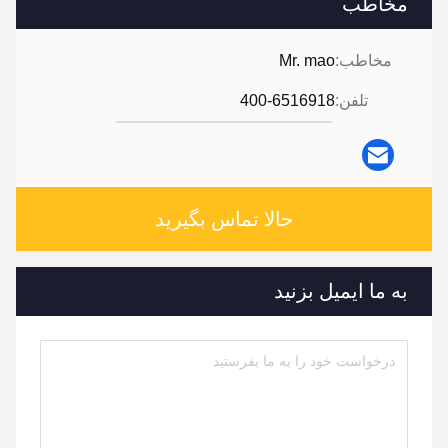
مخاطب
مخاطب:
Mr. mao
تلفن:
400-6516918
حالا تماس بگیرید
به ما ایمیل بزنید