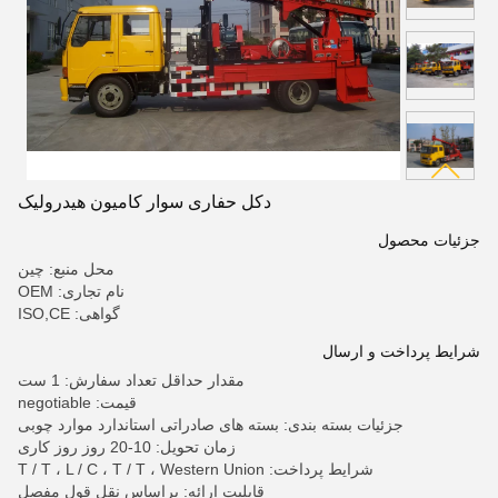
دکل حفاری سوار کامیون هیدرولیک
جزئیات محصول
محل منبع: چین
نام تجاری: OEM
گواهی: ISO,CE
شرایط پرداخت و ارسال
مقدار حداقل تعداد سفارش: 1 ست
قیمت: negotiable
جزئیات بسته بندی: بسته های صادراتی استاندارد موارد چوبی
زمان تحویل: 10-20 روز روز کاری
شرایط پرداخت: T / T ، L / C ، T / T ، Western Union
قابلیت ارائه: براساس نقل قول مفصل