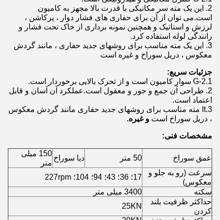
2. این یک مته سر مکانیکی با قدرت بالا مجهز به کامیون
است.می توان از آن برای حفاری های فشار دوار ، پرکاشن ،
لرزش و استاتیک و همچنین نمونه برداری از خاک تحت فشار و
رانندگی لوله استفاده کرد.
3. این یک مته مناسب برای روشهای جدید حفاری ، مانند گردش
معکوس ، دریل سوراخ و غیره است
جزئیات سریع:
1.G-2 سوار کامیون است و از تحرک بالایی برخوردار است.
2. طراحی آن جمع و جور و معقول است.عملکرد آن آسان و قابل
اعتماد است.
3.It مته مناسب برای روشهای جدید حفاری مانند گردش معکوس
، دریل سوراخ است
و غیره.
مشخصات فنی:
150 میلی
عمق سوراخ
50 متر
دیا سوراخ
متر
سرعت (رو به جلو و
17؛ 36؛ 43؛ 94؛ 104؛ 227rpm
معکوس)
سکته
3400 میلی متر
حداکثر ظرفیت بلند
25KN
کردن