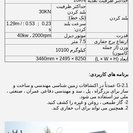
20KN
حداکثر ظرفیت تغذیه
حداکثر ظرفیت
30KN
بلند کردن
(تک خط):
بلند کردن
سرعت بلند
0.23 ； 0.53 ؛ 1.29m /
کردن:
s
قدرت
موتور دیزل
40kw ، 2000rpm
ارتفاع برج حفاری
7.5 متر
وزن (از جمله
کیلوگرم 10100
کامیون)
8250 × 2495 × 3460mm
ابعاد (L × W × H)
برنامه های کاربردی:
1.G-2 عمدتاً در اکتشافات زمین شناسی مهندسی و ساخت و
ساز برای بزرگراه ، پل ، سد و مهندسی دفاعی عمران ، صنعتی ،
ملی نیز استفاده می شود.
2- گاز طبیعی ، روغن و غیره را کشف کنید.
2. همچنین می تواند برای آب حفاری کند.