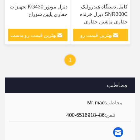
کامل دستگاه هیدرولیک
دیزل موتور KG430 تجهیزات
SNR300C دیزل خزنده
حفاری پایین سوراخ
حفاری ماشین حفاری
بهترین قیمت رو
بهترین قیمت رو بدست
بدست بیار
بیار
1
مخاطب
مخاطب:
Mr. mao
تلفن:
86--400-6516918