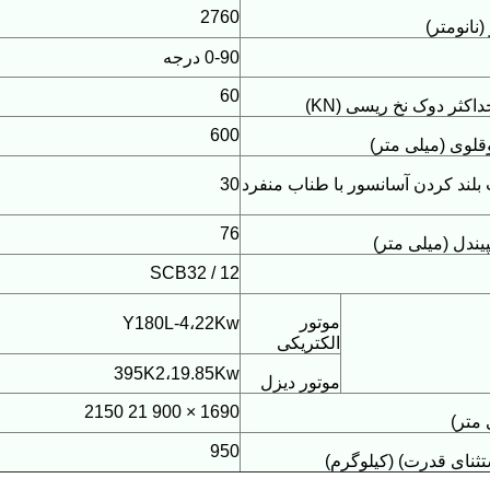
2760
نانومتر)
0-90 درجه
60
ثر دوک نخ ریسی (KN)
600
لوی (میلی متر)
بلند کردن آسانسور با طناب منفرد
30
76
ندل (میلی متر)
SCB32 / 12
موتور
Y180L-4،22Kw
الکتریکی
395K2،19.85Kw
موتور دیزل
1690 × 900 21 2150
 متر)
950
تثنای قدرت) (کیلوگرم)