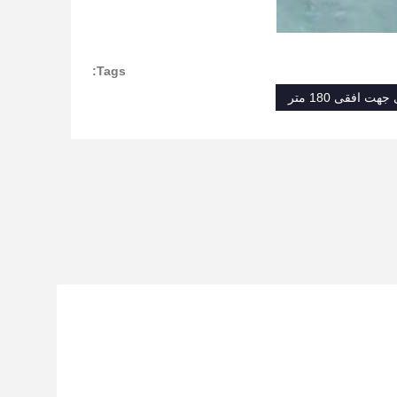
Tags:
 افقی 180 متر