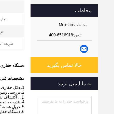
مخاطب
شماره
مخاطب:
Mr. mao
نو
تلفن:
400-6516918
طریقه است
حالا تماس بگیرید
دستگاه حفاری 
مشخصات فنی:
به ما ایمیل بزنید
1. دکل حفاری هیدرولیک برای آزمایش خاک و تجهیزات SPT.
2. بررسی زمین شناسی مهندسی ، هیدرولوژی ، چاه های آب ، ساختمان های آسمان ، سدها ، بندرها
پل ، اکتشاف نف
4- قدرت ، انعطاف پذیری و راحتی آسان.
5- دریل هسته کوچک و سبک وزن
6. دستگاه حفاری آب XY-2B در هند Spindle Innerdia 96 میلی متر.