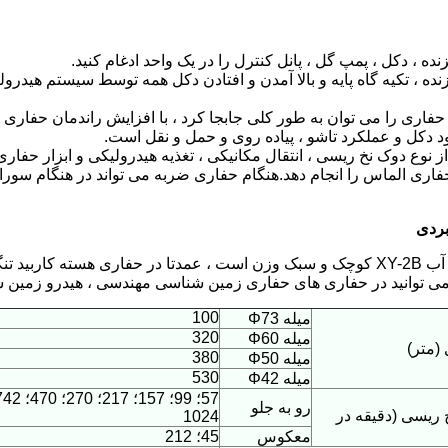
خزنده ، تکیه گاه پایه و بالا آمدن و افتادن دکل همه توسط سیستم هید
از نوع دوک نخ ریسی ، انتقال مکانیکی ، تغذیه هیدرولیکی و ابزار حفا
فاری الماس را انجام دهد.هنگام حفاری ضربه می تواند در هنگام سور
بردی
دستگاه حفاری آب XY-2B کوچک و سبک وزن است ، عمدتا در حفاری هسته
ی توانید در حفاری های حفاری زمین شناسی مهندسی ، هیدرو زمین شن
100
میله Φ73
320
میله Φ60
(متر)
380
میله Φ50
530
میله Φ42
رو به جلو
ریسی (دقیقه در
1024
معکوس
45؛ 212