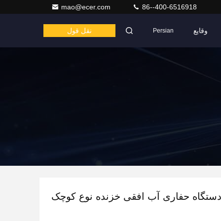
mao@ecer.com
86--400-6516918
وقایع
نقل قول
Persian
ستگاه حفاری آب افقی خزنده نوع کوچک