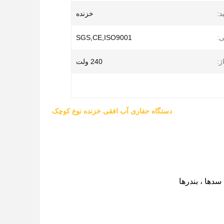
د:
خزنده
ی:
SGS,CE,ISO9001
ژ:
240 ولت
دستگاه حفاری آب افقی خزنده نوع کوچک