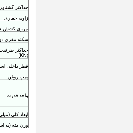
حداکثر گشتاور (
زاویه حفاری
نیروی کشش حداک
سکته مغزی دوق
حداکثر ظرفیت 
(KN)
قطر داخلی اسپی
پمپ روغن
واحد قدرت
ابعاد کلی (میلی
وزن مته (به اس