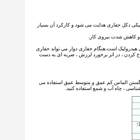
رولیکی دکل حفاری هدایت می شود و کارکرد آن بسیار
ری هیدرولیک است.هنگام حفاری دوار می تواند حفاری
اخ کردن ، در اثر برخورد لرزش ، ضربه ای به دست
 کاربید تنگستن الماس کم عمق و متوسط ​​عمق استفاده می
اسی ، چاه آب و شمع استفاده کنید.
57؛ 99؛ 157؛ 217؛ 270؛ 470؛ 742؛