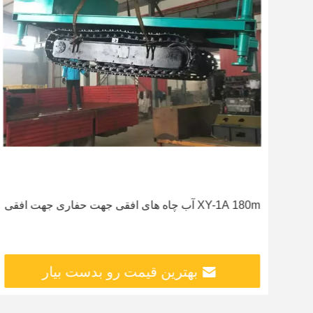
ا
XY-1A 180m آب چاه های افقی جهت حفاری جهت افقی
بهترین قیمت رو بدست بیار