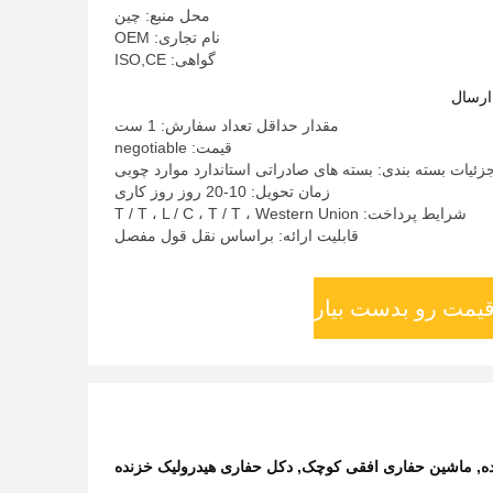
محل منبع: چین
نام تجاری: OEM
گواهی: ISO,CE
ارسال
مقدار حداقل تعداد سفارش: 1 ست
قیمت: negotiable
زئیات بسته بندی: بسته های صادراتی استاندارد موارد چوبی
زمان تحویل: 10-20 روز روز کاری
شرایط پرداخت: T / T ، L / C ، T / T ، Western Union
قابلیت ارائه: براساس نقل قول مفصل
قیمت رو بدست بیار
ه
,
ماشین حفاری افقی کوچک
,
دکل حفاری هیدرولیک خزنده