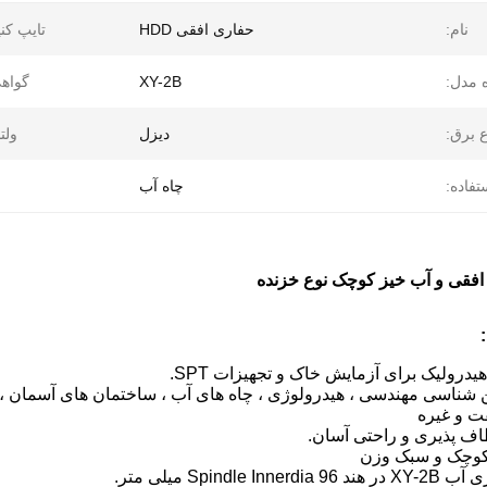
نام:
حفاری افقی HDD
تایپ کنی
 مدل:
XY-2B
گواه
ع برق:
دیزل
ولتا
فاده:
چاه آب
افقی و آب خیز کوچک نوع خزنده
ت و غیره