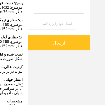
پاسخ: دست خوش
موضوع: R25، R28، R32
قطر: 33mm-76mm
ب: حفاری نیم
موضوع: R3212، R32، HL38، T38، T45، T51، T60
قطر: 48mm-152mm
ج: حفاری لوله
موضوع: ST58، ST68
ارسال
قطر: 89mm-152mm
نصب شده و ODM
شکل صورت طراح
کیفیت عالی
---
بتواند در براب
اعتبار جهانی
---
تونل ، معدن ، 
آیا در سراسر جها
شیلی ، آفریقای
مشخصات