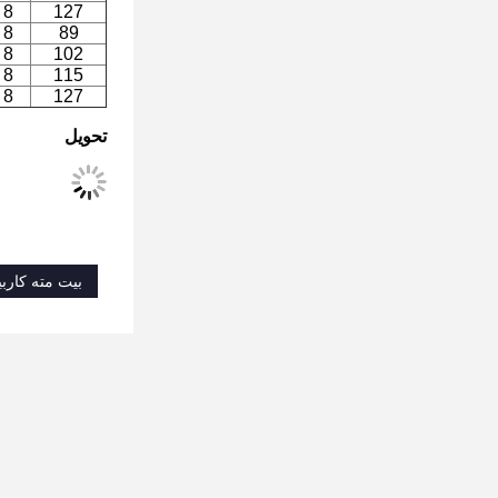
8 * 14
127
8 * 12
89
8 * 13
102
8 * 13
115
8 * 14
127
تحویل
بیت مته کارب