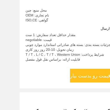
محل منبع: چین
نام تجاری: OEM
گواهی: ISO,CE
ارسال
مقدار حداقل تعداد سفارش: 1 ست
قیمت: negotiable
زئیات بسته بندی: بسته های صادراتی استاندارد موارد چوبی
زمان تحویل: 10-20 روز روز کاری
شرایط پرداخت: T / T ، L / C ، T / T ، Western Union
قابلیت ارائه: براساس نقل قول مفصل
قیمت رو بدست بیار