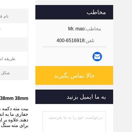
مخاطب
نام ق
مخاطب:
Mr. mao
ک
تلفن:
400-6516918
طریقه است
شکل کا
حالا تماس بگیرید
به ما ایمیل بزنید
33mm 34mm 38mm 38mm کاربید 
بیت مته دکمه م
حفاری ما به ان
دهند.علاوه بر 
برای مته سنگ 