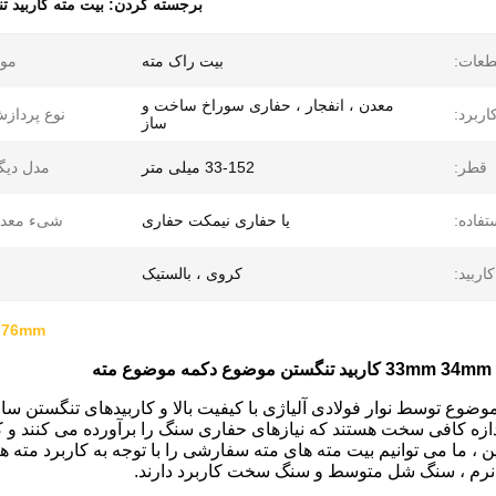
برجسته کردن:
بیت مته کاربید ت
طعات:
بیت راک مته
موا
معدن ، انفجار ، حفاری سوراخ ساخت و
اربرد:
نوع پرداز
ساز
قطر:
33-152 میلی متر
مدل دیگ
فاده:
یا حفاری نیمکت حفاری
شیء معدن
ربید:
کروی ، بالستیک
4mm 76mm 76mm
تنگستن موضوع دکمه موضوع مته
وضوع توسط نوار فولادی آلیاژی با کیفیت بالا و کاربیدهای تنگستن س
دازه کافی سخت هستند که نیازهای حفاری سنگ را برآورده می کنند و
این ، ما می توانیم بیت مته های مته سفارشی را با توجه به کاربرد م
نرم ، سنگ شل متوسط ​​و سنگ سخت کاربرد دارند.