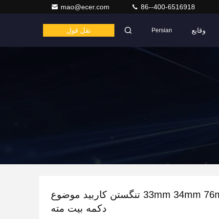
mao@ecer.com
86--400-6516918
وقایع
نقل قول
Persian
33mm 34mm 76mm 76mm تنگستن کاربید موضوع
دکمه بیت مته