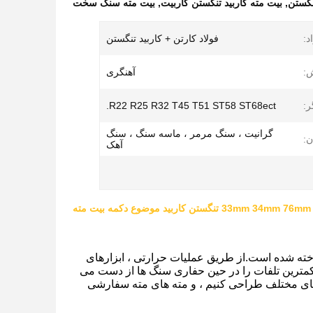
نگستن
,
بیت مته کاربید تنگستن کاربیت
,
بیت مته سنگ سخت
د:
فولاد کارتن + کاربید تنگستن
ش:
آهنگری
ر:
R22 R25 R32 T45 T51 ST58 ST68ect.
گرانیت ، سنگ مرمر ، ماسه سنگ ، سنگ
:
آهک
33mm 3 تنگستن کاربید موضوع دکمه بیت مته
اخته شده است.از طریق عملیات حرارتی ، ابزارهای
 کمترین تلفات را در حین حفاری سنگ ها از دست می
ته های مختلف طراحی کنیم ، و مته های مته سفارشی