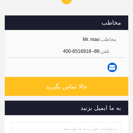
مخاطب
مخاطب:
Mr. mao
تلفن:
86--400-6516918
حالا تماس بگیرید
به ما ایمیل بزنید