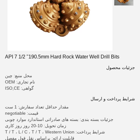
API 7 1/2 "190.5mm Hard Rock Water Well Drill Bits
جزئیات محصول
محل منبع: چین
نام تجاری: OEM
گواهی: ISO,CE
شرایط پرداخت و ارسال
مقدار حداقل تعداد سفارش: 1 ست
قیمت: negotiable
جزئیات بسته بندی: بسته های صادراتی استاندارد موارد چوبی
زمان تحویل: 10-20 روز روز کاری
شرایط پرداخت: T / T ، L / C ، T / T ، Western Union
قابلیت ارائه: براساس نقل قول مفصل