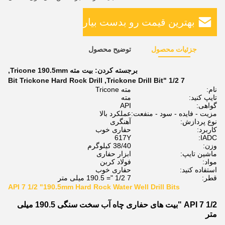
بهترین قیمت رو بدست بیار
جزئیات محصول
توضیح محصول
برجسته کردن:
بیت مته Tricone 190.5mm
,
Bit Trickone Hard Rock Drill
,
7 1/2 "Trickone Drill Bit
نام:
مته Tricone
تایپ کنید:
مته
گواهی:
API
مزیت - فایده - سود - منفعت:
عملکرد بالا
نوع پردازش:
آهنگری
کاربرد:
حفاری خوب
617Y
IADC:
وزن:
38/40 کیلوگرم
ماشین تایپ:
ابزار حفاری
مواد:
فولاد کربن
استفاده کنید:
حفاری خوب
قطر:
7 1/2 "= 190.5 میلی متر
API 7 1/2 "190.5mm Hard Rock Water Well Drill Bits
API 7 1/2 "بیت های حفاری چاه آب سخت سنگی 190.5 میلی
متر