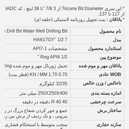
* این سری Tricone Bit Diameter از 3 7/8 "تا 36 اینچ ، کد IADC 
از 117 تا 137.
* 
یاتاقان :
 بیت تحویل روزنامه لاستیکی (حلقه ای)
one Drill Bit Water Well Drilling Bit
نام محصول
7 1/2 "HA617GY
مدل
استاندارد محصول
مشخصات API7-1
Reg API4 1/2 "
موضوع پین
یاتاقان مهر و موم شده
تحمل ژورنال مهر و موم شده O-Ring
WOB عادی
KN / MM 1.70 0.70 (قطر بیت)
ناخالص / وزن خالص
32/35
کیلوگرم
اندازه بسته بندی
250X250X400 میلی متر
سرعت چرخشی
40 R 40 دقیقه در دقیقه
ساختار برش
جمع و جور کردن شعاع بزرگ در ردی
بیرونی ، و یک ردیف از برش بین ردی
سازند حفاری
سخت متوسط ​​با استحکام فشاری و سا