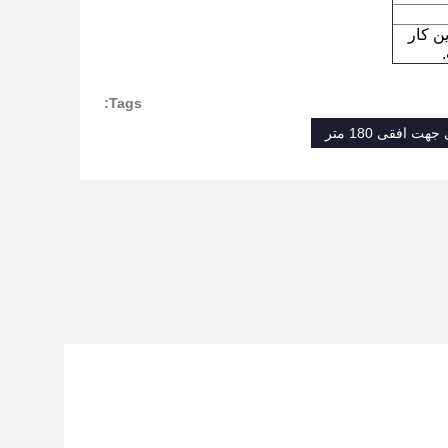
ن کار
Tags:
 افقی 180 متر