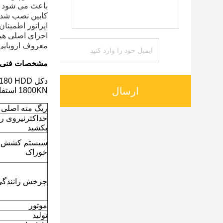
باعث می شود که
کابین نصب شده 
اپراتور اطمینا
اجزای اصلی هید
معروف اروپایی 
مشخصات فنی
ارسال
1800KN استفاده می شود.
ریگ مته اصلی
حداکثرنیروی را
بکشید
سیستم کشش / 
خوراک
چرخش رانندگی
موتور
تولید