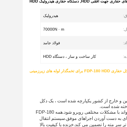
ی حفاری جهت افقی HDD
,
دستگاه حفاری هیدرولیک HDD
ق:
هیدرولیک
ل:
70000N · m
د:
فولاد جامد
ه:
کار ساخت و ساز ، دستگاه HDD
ی FDP-180 HDD برای تخمگذار لوله های زیرزمینی
ت افقی FDP-180 که با مزایا و ویژگی های انواع سکوهای HDD در چین و خارج از کشور یکپارچه شده است ، یک دکل
مجهز به موتور دیزل با قدرت 450KW ، دکل حفاری به اندازه کافی قدرتمند است تا بتواند با مشکلات مختلفی روبرو شود.همه FDP-180
ی به دست آوردن اجراهای موفق.سیستم انتقال
سر مته را تضمین می کند.خزنده با کیفیت بالا