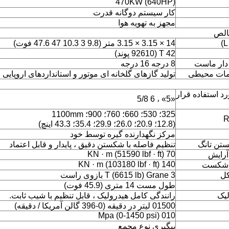
470KW (640HP)
کار سیستم دوگانه قدرت
مجهز به تهویه هوا
خالص
14 × 3.15 × 3.15 متر (9.8 3 10.3 47 47.6 فوت)
42 T (92610 پوند)
ه دار ماست
8 درجه 16 درجه
دمات محیطی
تولید گازهای گلخانه ای موتور و استانداردهای اروپایی
د استفاده قرار
«5» ، 6 5/8
325؛ 530؛ 660؛ 760؛ 900؛ 1100mm
R
(12.8؛ 20.9؛ 26.0؛ 29.9؛ 35.4؛ 43.3 اینچ)
مرکز نگهدارنده گیره توسط خود
تن تانگ
تنظیم فاصله با شکستن دقیق ، پایدار و قابل اعتماد
70 KN · m (51590 lbf · ft)
آرایش
140 KN · m (103180 lbf · ft)
ر شکست
کل
3 T (6615 lb) Grane بازوی راست
طول مست 14 متری (45.9 فوت)
یک
رانندگی کامل هیدرولیک ، قابل تنظیم با شیب ثابت.
01500 لیتر در دقیقه (0-396 گالن آمریکا / دقیقه)
010 Mpa (0-1450 psi)
پیگیری نوع مجمع