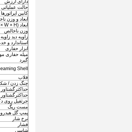
دارای ارزش
حالت عملیاتی
کابین اپراتورها
ابعاد و وزن نا
ابعاد (L × W × H)
وزن ناخالص
زاویه دید زاوی
استاندارد و خ
ابزار حفاری
میله حفاری مور
گیرد
eaming Shell
قلاب
چنگ زدن / شکس
حداکثرگشتاور 
حداکثرگشتاو
جرثقیل روی د
مست ریگ
پمپ گل هیدرول
نرخ شار
فشار
شاسی