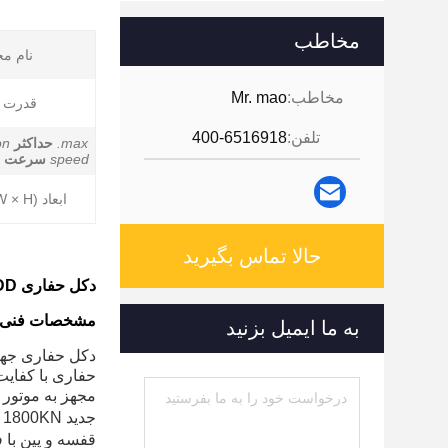
مخاطب
نام م
مخاطب:
Mr. mao
قدرت م
تلفن:
400-6516918
max.
حداکثر
on
speed
سرعت د
ابعاد (L × W × H):
حالا تماس بگیرید
دکل حفاری FDP-180 HDD برای تخمگذار لوله های زیرزمینی
مشخصات فنی
به ما ایمیل بزنید
حفاری با کفایت بالا است که ب
جدید 1800KN نیروی تغذیه و کشش و حداکثر را فراهم می کند.70000N
قفسه و پین با 