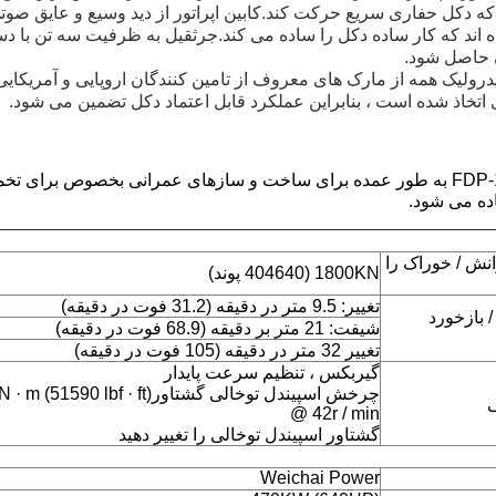
 دکل حفاری سریع حرکت کند.کابین اپراتور از دید وسیع و عایق صوتی
اند که کار ساده دکل را ساده می کند.جرثقیل به ظرفیت سه تن با د
ن حاصل شود.
رولیک همه از مارک های معروف از تامین کنندگان اروپایی و آمریکایی
اتخاذ شده است ، بنابراین عملکرد قابل اعتماد دکل تضمین می شود.
دکل FDP-180 HDD به طور عمده برای ساخت و سازهای عمرانی بخصوص بر
نش / خوراک را
1800KN (404640 پوند)
تغییر: 9.5 متر در دقیقه (31.2 فوت در دقیقه)
بازخورد
شیفت: 21 متر بر دقیقه (68.9 فوت در دقیقه)
تغییر 32 متر در دقیقه (105 فوت در دقیقه)
گیربکس ، تنظیم سرعت پایدار
چرخش اسپیندل توخالی گشتاور51590 lbf · ft
@ 42r / min
گشتاور اسپیندل توخالی را تغییر دهید
Weichai Power