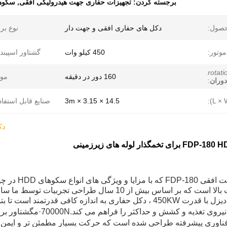
برجسته کردن:
تجهیزات حفاری جهت هیدرولیکی افقی
,
سکوها
حصول:
دکل های حفاری افقی و جهت دار
نوع بر
وتور:
450 کیلو وات
گشتاور اسپیند
rotati
160 دور در دقیقه
موا
وران
:
14.5 × 3.15 × 3m
صنایع قابل استفاد
دکل حفار
دکل حفاری جه
ر اساس بیش از 10 سال طراحی تجربیات توسط ما ساخته شده است.
·
مگشتاور برا
فناوری پیشرفته طراحی شده است که حرکت بسیار مطمئن تر و ایمن تر 