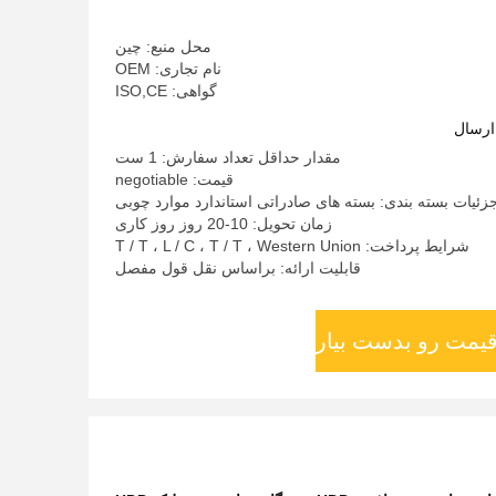
محل منبع: چین
نام تجاری: OEM
گواهی: ISO,CE
ارسال
مقدار حداقل تعداد سفارش: 1 ست
قیمت: negotiable
زئیات بسته بندی: بسته های صادراتی استاندارد موارد چوبی
زمان تحویل: 10-20 روز روز کاری
شرایط پرداخت: T / T ، L / C ، T / T ، Western Union
قابلیت ارائه: براساس نقل قول مفصل
قیمت رو بدست بیار