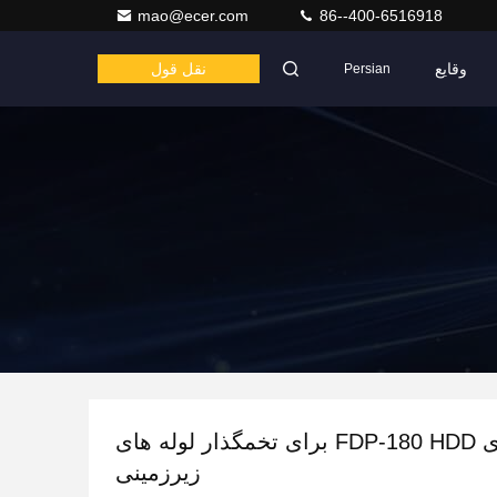
mao@ecer.com
86--400-6516918
وقایع
نقل قول
Persian
دکل حفاری FDP-180 HDD برای تخمگذار لوله های
زیرزمینی