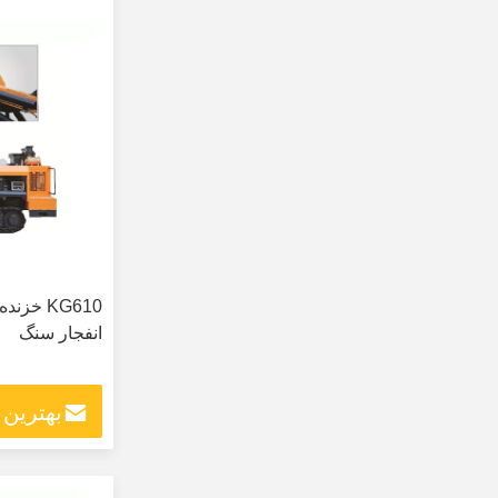
KG610 خ
انفجار سنگ
بهترین