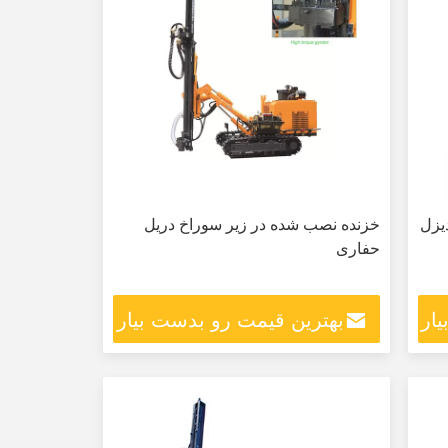
گاه هیدرولیک SNR300C دیزل
خزنده نصب شده در زیر سوراخ دریل
حفاری
ار
بهترین قیمت رو بدست بیار