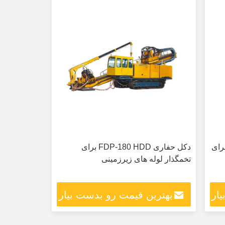
نگ Rig KG310 KG310H برای
دکل حفاری FDP-180 HDD برای
تخمگذار لوله های زیرزمینی
ار
بهترین قیمت رو بدست بیار