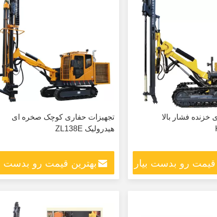
 خزنده فشار بالا
تجهیزات حفاری کوچک صخره ای
هیدرولیک ZL138E
 قیمت رو بدست بیار
بهترین قیمت رو بدست بی