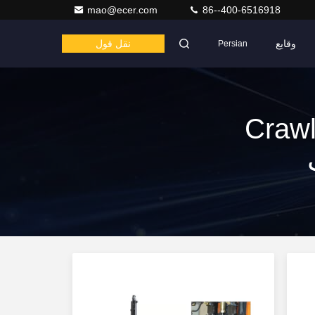
mao@ecer.com
86--400-6516918
وقایع
نقل قول
Persian
Crawler M