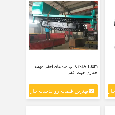
XY-1A 180m آب چاه های افقی جهت
حفاری جهت افقی
ار
بهترین قیمت رو بدست بیار