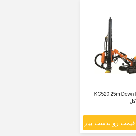
یک KG520 25m Down Hole
 قیمت رو بدست بیار