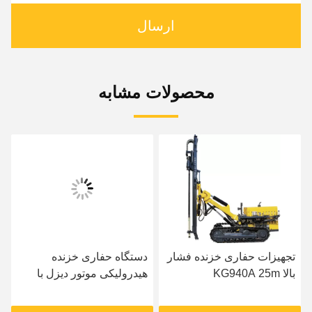
ارسال
محصولات مشابه
تجهیزات حفاری خزنده فشار
دستگاه حفاری خزنده
بالا KG940A 25m
هیدرولیکی موتور دیزل با
عمق 25 متر