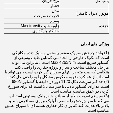
پمپ گل
نرخ جریان
فشار
مدل
موتور (دیزل کامینز)
قدرت / سرعت
وسیع
خزنده
زاویه شیب Max.transit
حداکثر بارگذاری
ویژگی های اصلی
(1) واحد چرخش سر یک موتور پیستون و سبک دنده مکانیکی
است که تکنیک خارجی را اتخاذ می کند.این طیف وسیعی از
گشتاور سریع است. Max 4263N.m است ، بنابراین می تواند
مراحل مختلف ساخت و ساز و پروژه حفاری را راضی کند.
هنگامی که بیت مته در انتهای سوراخ گیر کرده است ، می تواند با
استفاده از عملکرد ضربه معکوس مشکل را به راحتی حل کند. .
(2) حداکثر سرعت دکل 1120 دور در دقیقه با گشتاور 680N
است.مدارای گشتاور بالایی با سرعت بالا است که برای سوراخ
کردن در عمق مناسب مناسب است.
(3) سیستم تغذیه و بالابر از سیلندر هیدرولیک پیستونی استفاده
می کند تا سر چرخش را مستقیماً با یک نیروی مسافرتی بلند و
بالابر بالا هدایت کند که برای کار حفاری هسته ای با سوراخ عمیق
مناسب است.