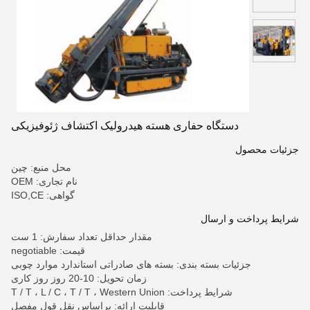
دستگاه حفاری هسته هیدرولیک اکتشاف ژئوفیزیکی
جزئیات محصول
محل منبع: چین
نام تجاری: OEM
گواهی: ISO,CE
شرایط پرداخت و ارسال
مقدار حداقل تعداد سفارش: 1 ست
قیمت: negotiable
جزئیات بسته بندی: بسته های صادراتی استاندارد موارد چوبی
زمان تحویل: 10-20 روز روز کاری
شرایط پرداخت: T / T ، L / C ، T / T ، Western Union
قابلیت ارائه: براساس نقل قول مفصل