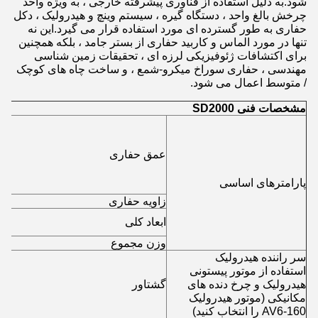
شود.به دلیل استفاده از فناوری پیشرفته خارجی ، به ویژه واحد
چرخش بالغ واحد ، دستگاه گیره ، سیستم وینچ و هیدرولیک ، دکل
حفاری به طور گسترده ای مورد استفاده قرار می گیرد.این نه
تنها در مورد الماس و کاربید حفاری از بستر جامد ، بلکه همچنین
برای اکتشافات ژئوفیزیکی لرزه ای ، تحقیقات زمین شناسی
مهندسی ، حفاری سوراخ میکرو-شمع ، و ساخت چاه های کوچک
/ متوسط ​​اعمال می شود.
مشخصات فنی SD2000
عمق حفاری
پارامترهای اساسی
زاویه حفاری
ابعاد کلی
وزن مجموع
سر راننده هیدرولیک
استفاده از موتور پیستونی
هیدرولیک و چرخ دنده های
گشتاور
مکانیکی (موتور هیدرولیک
AV6-160 را انتخاب کنید)