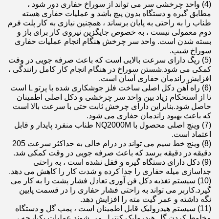
(4) واحد چرخشی سر می تواند از سوراخ حفاری دور شود ،
مطابق گیره و دستگاه بدون پیچ باشد و عملیات حفاری هسته
طناب را به راحتی به پایان برساند ، همچنین نیازی به کار پلت فرم
دوم معمولی نیست ، به خصوص جایگزین نیروی کار برای باز و
بسته شدن است. واحد سر چرخش هنگام انجام عملیات حفاری
سوراخ شیب.
(5) ریگ دارای سرعت بالایی است که باعث صرفه جویی در وقت
کمکی می شود.شستن سوراخ در هنگام انجام کار کامل رانندگی ،
افزایش راندمان حفاری آسان است.
(6) راه آهن دکل اصلی ساخت فلز جوشکاری شده با پرتو L است
تا از استحکام زیاد بین واحد سر چرخشی و دکل اصلی اطمینان
حاصل شود.بنابراین دارای چرخش ثابت حتی با سرعت بالا است
که باعث بهبود راندمان حفاری می شود.
(7) وینچ اصلی محصول با NQ2000M طناب منفرد پایدار و قابل
اعتماد است.
(8) وینچ خط سیم می تواند در درام خالی به حداکثر سرعت 205
دقیقه در دقیقه برسد که باعث صرفه جویی در وقت کمکی شد.
(9) دکل دارای دستگاه گیره و قفل نشده است ، به راحتی
جداسازی میله حفاری را جدا کرده و شدت کار را کاهش می دهد.
(10) سیستم تغذیه دکل فن آوری تعادل فشار پشت را به کار می
گیرد.کاربر می تواند به راحتی فشار حفاری را در قسمت پایین
نگه داشته و عمر گیت مته را افزایش دهد.
(11) سیستم هیدرولیک قابل اطمینان است ، پمپ گل و دستگاه
مخلوط کردن گل هیدرولیک کنترل می شوند.عملیات یکپارچه ،