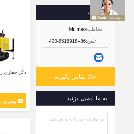
مخاطب
مخاطب:
Mr. mao
تلفن:
86--400-6516918
دکل حفاری زم
حالا تماس بگیرید
به ما ایمیل بزنید
بهترین