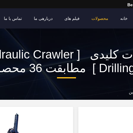
Be
خانه
محصولات
فیلم های
دربارهی ما
تماس با ما
کلمات کلیدی [ lic Crawler
] مطابقت 36 محصولات