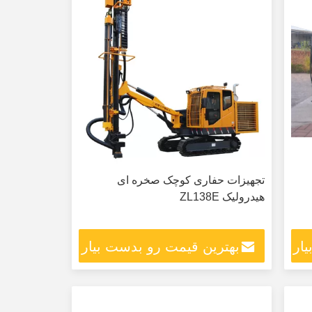
تجهیزات حفاری کوچک صخره ای
هیدرولیک ZL138E
ار
بهترین قیمت رو بدست بیار