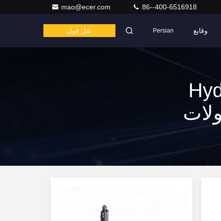
mao@ecer.com
86--400-6516918
وقایع
نقل قول
Persian
Hydrau