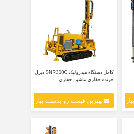
کامل دستگاه هیدرولیک SNR300C دیزل
خزنده حفاری ماشین حفاری
ار
بهترین قیمت رو بدست بیار