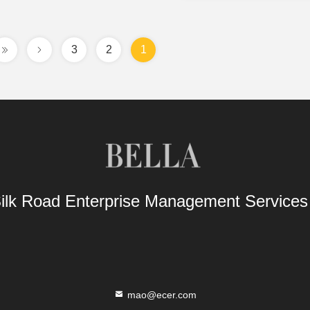
3
2
1
Silk Road Enterprise Management Service
mao@ecer.com