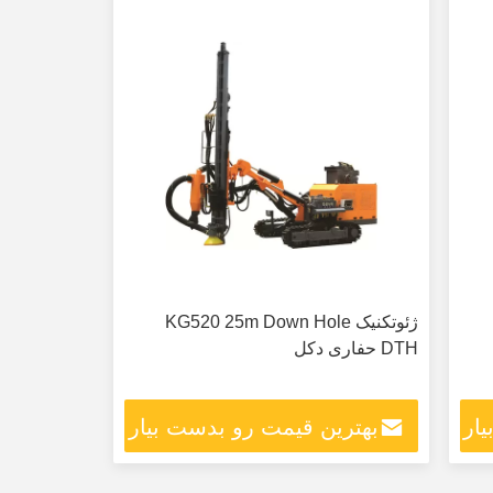
ژئوتکنیک KG520 25m Down Hole
DTH حفاری دکل
ار
بهترین قیمت رو بدست بیار